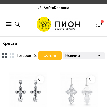
Войти
Корзина
0

Кресты
Товаров: 5.
Новинки

Фильтр