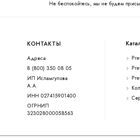
Не беспокойтесь, мы не будем присы
Ката
КОНТАКТЫ
Pre
Адреса
Pre
8 (800) 350 08 05
Pre
ИП Исламгулова
А.А.
Кол
ИНН 027415901400
Сер
ОГРНИП
323028000058563