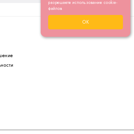
разрешаете использование cookie-
файлов
ОК
шение
ности