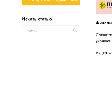
Смотреть последние статьи
Искать статью
Финаль
Спешите
украшен
Акция д