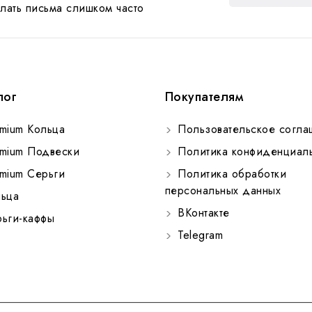
лать письма слишком часто
лог
Покупателям
mium Кольца
Пользовательское согла
mium Подвески
Политика конфиденциаль
mium Серьги
Политика обработки
персональных данных
ьца
ВКонтакте
ьги-каффы
Telegram