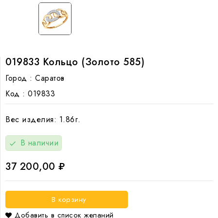
019833 Кольцо (Золото 585)
Город :
Саратов
Код :
019833
Вес изделия: 1.86г.
В наличии
check
37 200,00 ₽
В корзину
Добавить в список желаний