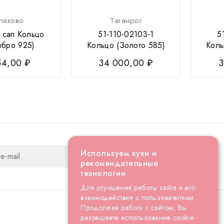
лаково
Таганрог
 сап Кольцо
51-110-02103-1
5
ебро 925)
Кольцо (Золото 585)
Коль
54,00 ₽
34 000,00 ₽
3
Используем куки и
рекомендательные
технологии
Для улучшения работы сайта и его
взаимодействия с пользователями.
Продолжая работу с сайтом, Вы
разрешаете использование cookie-