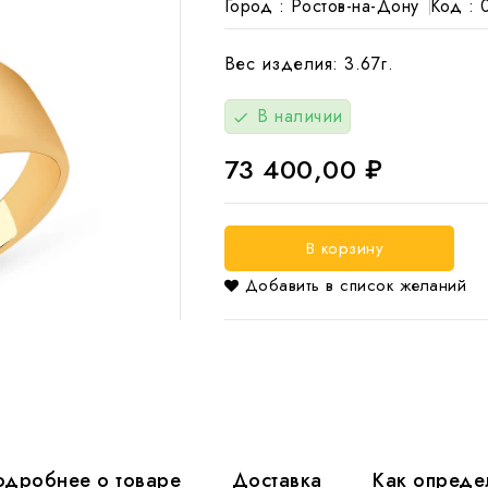
Город :
Ростов-на-Дону
Код :
Вес изделия: 3.67г.
В наличии
check
73 400,00 ₽
В корзину
Добавить в список желаний

одробнее о товаре
Доставка
Как опреде